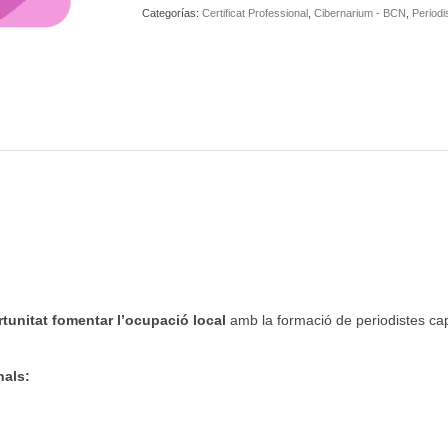
Categorías:
Certificat Professional
,
Cibernarium - BCN
,
Period
rtunitat fomentar l’ocupació local
amb la formació de periodistes c
nals: