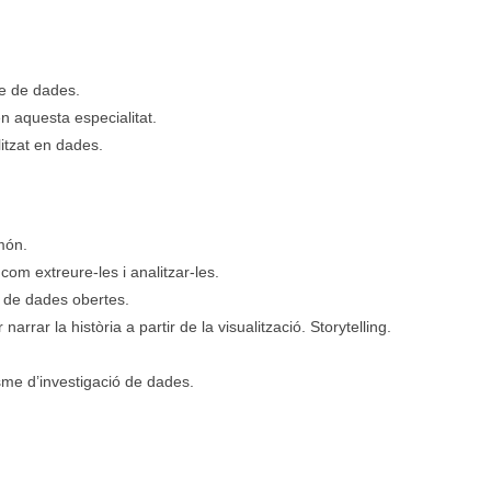
me de dades.
n aquesta especialitat.
itzat en dades.
món.
om extreure-les i analitzar-les.
ó de dades obertes.
arrar la història a partir de la visualització. Storytelling.
sme d’investigació de dades.