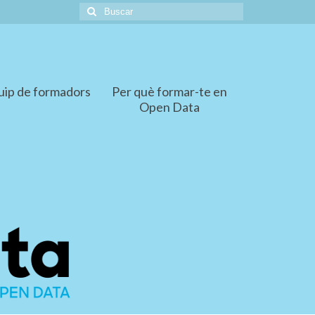
Buscar
por:
uip de formadors
Per què formar-te en
Open Data