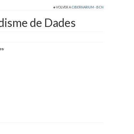
VOLVER A
CIBERNARIUM - BCN
odisme de Dades
es