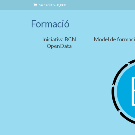
Su carrito
-
0,00
€
Formació
Iniciativa BCN
Model de formac
OpenData