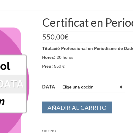
Certificat en Peri
550,00
€
Titulació Professional en Periodisme de Dad
Hores:
20 hores
Preu:
550 €
DATA
AÑADIR AL CARRITO
SKU:
N/D