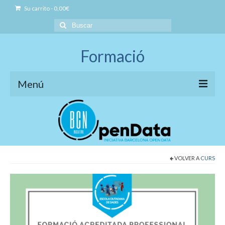
Su carrito
-
0,00
€
Buscar
por:
Formació
Menú
Iniciativa BCN OpenData
Model de formació
Social Open Data
VOLVER A
CURS
Formació Professional Acreditada
Governança Open Data
Business Open Data