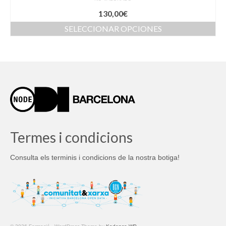
130,00
€
SELECCIONAR OPCIONES
Este
producto
tiene
múltiples
variantes.
Las
opciones
se
pueden
elegir
Termes i condicions
en
la
Consulta els terminis i condicions de la nostra botiga!
página
de
producto