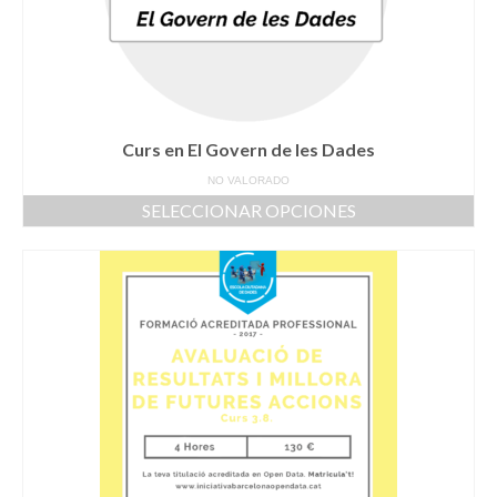
Curs en El Govern de les Dades
NO VALORADO
SELECCIONAR OPCIONES
Este
producto
tiene
múltiples
variantes.
Las
opciones
se
pueden
elegir
en
la