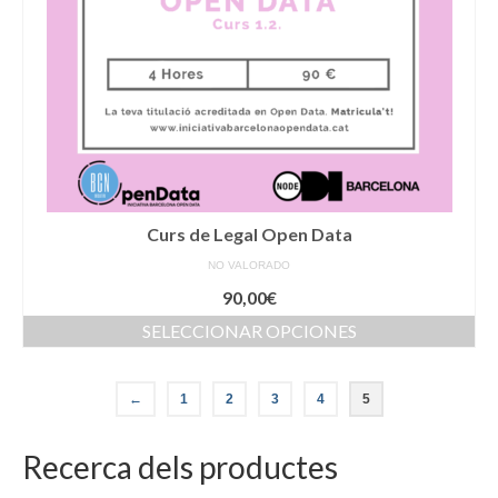
en
la
página
de
producto
Curs de Legal Open Data
NO VALORADO
90,00
€
SELECCIONAR OPCIONES
Este
producto
←
1
2
3
4
5
tiene
múltiples
variantes.
Recerca dels productes
Las
opciones