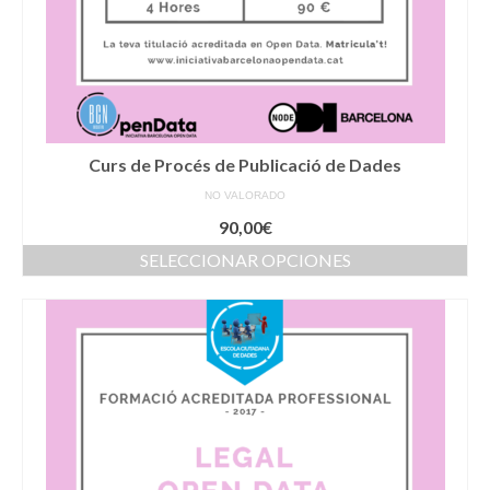
de
producto
Curs de Procés de Publicació de Dades
NO VALORADO
90,00
€
SELECCIONAR OPCIONES
Este
producto
tiene
múltiples
variantes.
Las
opciones
se
pueden
elegir