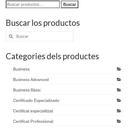
Buscar
se
Buscar
por:
pueden
elegir
Buscar los productos
en
la
página
Buscar
de
por:
producto
Categories dels productes
Business
Business Advanced
Business Bàsic
Certificado Especializado
Certificat especialitzat
Certificat Professional