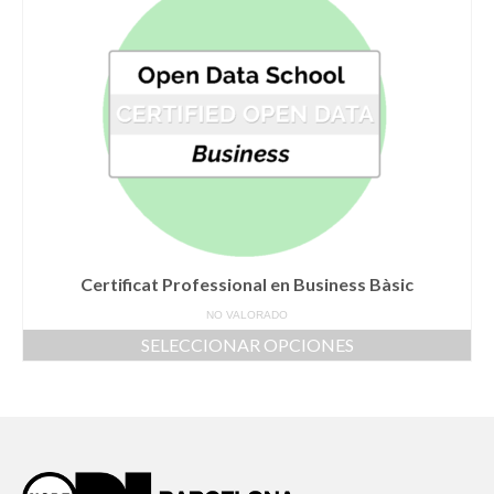
Certificat Professional en Business Bàsic
NO VALORADO
SELECCIONAR OPCIONES
Este
producto
tiene
múltiples
variantes.
Las