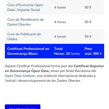
Curs d’Economia Open
4 hores
90 €
Data i Impacte Social
Curs de Reutilització de
4 hores
90 €
Dades Obertes
Curs de Publicació de
4 hores
90 €
Dades
Certificat Professional en
Total
Preu
Governança Bàsic
Hores: 20
hores
real: 380
€
Aquest Certificat Professional forma part del
Certificat Superior
en Governança Open Data,
emes pel Node Barcelona del
Open Data Institute
, una institució internacional dedicada a
l’estudi i desenvolupament de les Dades Obertes