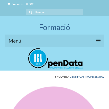
Su carrito
-
0,00
€
Buscar
por:
Formació
Menú
Iniciativa BCN OpenData
Model de formació
Social Open Data
VOLVER A
CERTIFICAT PROFESSIONAL
Formació Professional Acreditada
Governança Open Data
Business Open Data