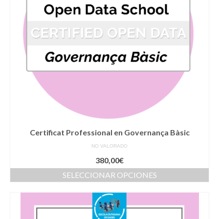
se
pueden
elegir
en
la
página
de
producto
Certificat Professional en Governança Bàsic
NO VALORADO
380,00
€
SELECCIONAR OPCIONES
Este
producto
tiene
múltiples