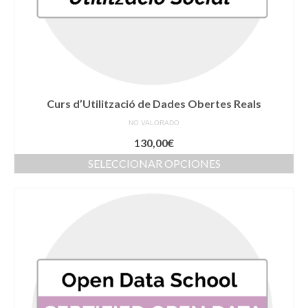
de
producto
Curs d’Utilització de Dades Obertes Reals
NO VALORADO
130,00
€
SELECCIONAR OPCIONES
Este
producto
tiene
múltiples
variantes.
Las
opciones
se
pueden
elegir