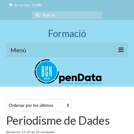
Su carrito
-
0,00
€
Buscar
por:
Formació
Menú
Iniciativa BCN OpenData
Model de formació
Social Open Data
Formació Professional Acreditada
Governança Open Data
Periodisme de Dades
Business Open Data
Ordenado
Mostrando 13–20 de 20 resultados