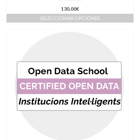
130,00
€
SELECCIONAR OPCIONES
Este
producto
tiene
múltiples
variantes.
Las
opciones
se
pueden
elegir
en
la
página
de
producto