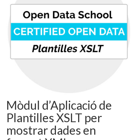
Periodisme de Dades
Màrqueting de Dades
Certificat Dades Obertes i el mapa
Certificat Visual Data
Data Apps Developer
Carretó
Shop
Equip de formadors
Mòdul d’Aplicació de
Per què formar-te en Open Data
Plantilles XSLT per
Raons Open Data
mostrar dades en
Experiència Alumni