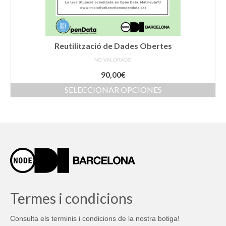
la
página
de
producto
Reutilització de Dades Obertes
NO VALORADO
90,00
€
SELECCIONAR OPCIONES
Este
producto
tiene
múltiples
variantes.
Las
opciones
se
pueden
elegir
Termes i condicions
en
la
Consulta els terminis i condicions de la nostra botiga!
página