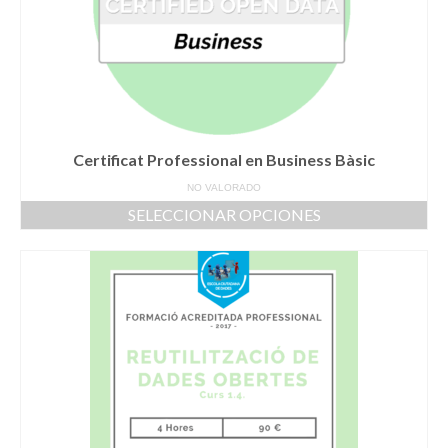
Certificat Professional en Business Bàsic
NO VALORADO
SELECCIONAR OPCIONES
Este
producto
tiene
múltiples
variantes.
Las
opciones
se
pueden
elegir
en