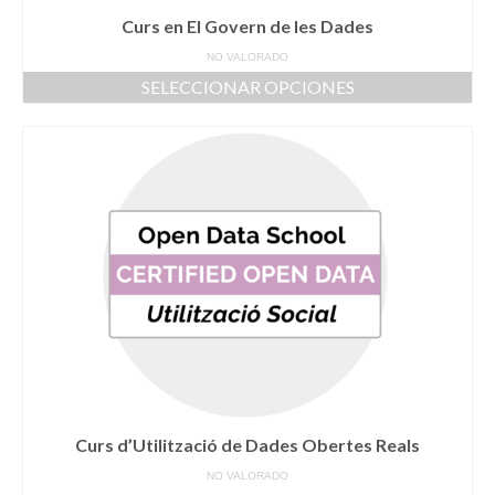
producto
Curs en El Govern de les Dades
NO VALORADO
SELECCIONAR OPCIONES
Este
producto
tiene
múltiples
variantes.
Las
opciones
se
pueden
elegir
en
la
página
de
producto
Curs d’Utilització de Dades Obertes Reals
NO VALORADO