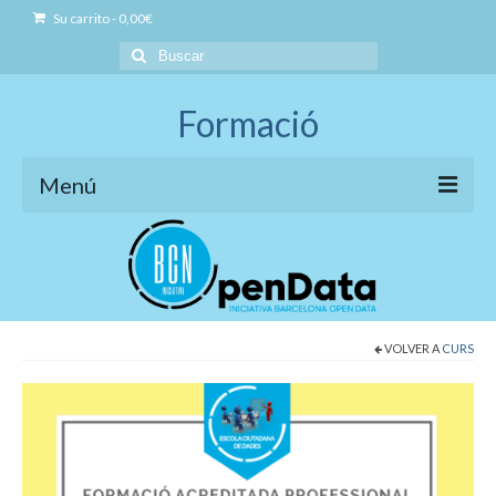
Su carrito
-
0,00
€
Buscar
por:
Formació
Menú
Iniciativa BCN OpenData
Model de formació
Social Open Data
VOLVER A
CURS
Formació Professional Acreditada
Governança Open Data
Business Open Data