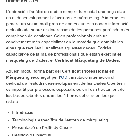
Utilitat del Curs:
L’obtenció i l’anàlisi de dades sempre han estat una peça clau
en el desenvolupament d’accions de màrqueting. A internet es
genera un volum molt gran de dades que ens donen informació
molt afinada sobre els interessos de les persones però són més
complexes de gestionar. Calen professionals amb un
coneixement més especialitzat en la matèria que dominin les
eines que recullen i analitzen aquestes dades. Podràs
capacitar-te de la mà de professionals que estan exercint el
màrqueting de Dades, el
Certificat Màrqueting de Dades.
Aquest mòdul forma part del
Certificat Professional en
Màrqueting
reconegut per l
‘ODI
, institució internacional
dedicada a l’estudi i desenvolupament de les Dades Obertes i
és impartit per professors especialistes en l’ús i tractament de
les Dades Obertes durant les 4 hores del curs en les que
esfarà:
Introducció
Terminologia específica de l’entorn de màrqueting
Presentació de l’ «Study Case»
Definició d’Objectius