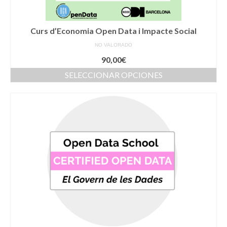
Curs d’Economia Open Data i Impacte Social
NO VALORADO
90,00
€
SELECCIONAR OPCIONES
Este
producto
tiene
múltiples
variantes.
Las
opciones
se
pueden
elegir
en
la
página
de