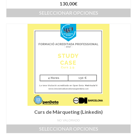
130,00
€
SELECCIONAR OPCIONES
Este
producto
tiene
múltiples
variantes.
Las
opciones
se
pueden
elegir
en
la
página
de
producto
Curs de Màrqueting (Linkedin)
NO VALORADO
SELECCIONAR OPCIONES
Este